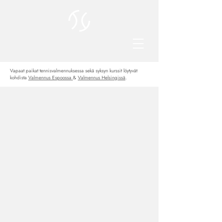
Vapaat paikat tennisvalmennuksessa sekä syksyn kurssit löytyvät
kohdista
Valmennus Espoossa
&
Valmennus Helsingissä
.